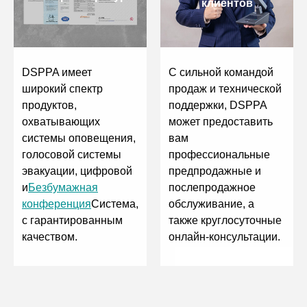
клиентов
DSPPA имеет
С сильной командой
широкий спектр
продаж и технической
продуктов,
поддержки, DSPPA
охватывающих
может предоставить
системы оповещения,
вам
голосовой системы
профессиональные
эвакуации, цифровой
предпродажные и
и
Безбумажная
послепродажное
конференция
Система,
обслуживание, а
с гарантированным
также круглосуточные
качеством.
онлайн-консультации.