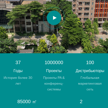
37
1000000
100
Годы
Проекты
Дистрибьюторы
История более 30
Проекты PA &
Глобальная
лет
конференц-
маркетинговая
системы
сеть
85000 ㎡
2