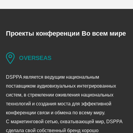
Проекты конференции Во всем мире
П
OVERSEAS
DSPPA является ведущим национальным
DS
поставщиком аудиовизуальных интегрированных
те
систем, в стремлении оживления национальных
со
технологий и создания моста для эффективной
DS
конференции связи и обмена по всему миру.
Оп
С маркетинговой сетью, охватывающей мир, DSPPA
се
сделала свой собственный бренд хорошо
ко