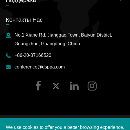
Контакты Нас
No.1 Xiahe Rd, Jianggao Town, Baiyun District,
Guangzhou, Guangdong, China.
+86-20-37166520
conference@dsppa.com
Авторские права ©
2026 Guangzhou DSPPA Audio Co.,
We use cookies to offer you a better browsing experience,