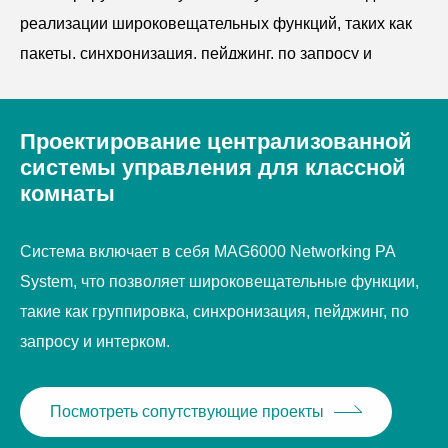
реализации широковещательных функций, таких как
пакеты, синхронизация, пейджинг, по запросу и
внутренняя связь;
●
Поддержите дистанционное управление
Проектирование централизованной
оборудования мультимедиа класса, с функцией
системы управления для классной
управления времени, дистанционным контролем и
комнаты
множественными функциями управлением
синхронизации хозяина центрального управления;
Система включает в себя MAG6000 Networking PA
●
Принять модульную конструкцию для
System, что позволяет широковещательные функции,
удовлетворения различных потребностей клиентов;
такие как группировка, синхронизация, пейджинг, по
●
Система используется в основном в школах.
запросу и интерком.
Посмотреть сопутствующие проекты