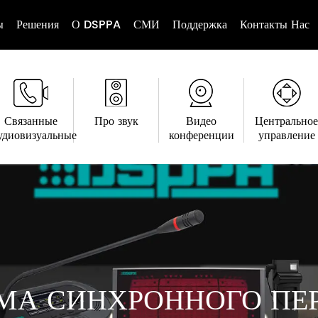
ы
Решения
О DSPPA
СМИ
Поддержка
Контакты Нас
Связанные
Про звук
Видео
Центральное
удиовизуальные
конференции
управление
МА СИНХРОННОГО ПЕ