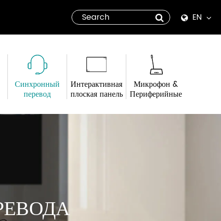
EN
English
Español
Синхронный
Интерактивная
Микрофон &
italiano
перевод
плоская панель
Периферийные
русский
العربية
tiếng việt
Pilipino
РЕВОДА
ไทย