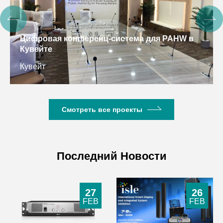
Интеллектуальная система конференций для
УВКПЧ, Камбоджа
Камбоджа
Смотреть все проекты
Последний Новости
27
26
FEB
FEB