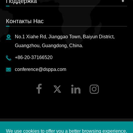
Поддержка
Контакты Нас
No.1 Xiahe Rd, Jianggao Town, Baiyun District,
Guangzhou, Guangdong, China.
+86-20-37166520
conference@dsppa.com
Авторские права ©
2026 Guangzhou DSPPA Audio Co.,
We use cookies to offer you a better browsing experience,