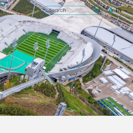
EN
English
Español
italiano
русский
العربية
tiếng việt
Pilipino
ไทย