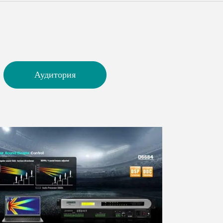
Malay
বাঙালি
Аудитория