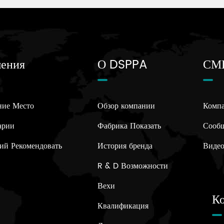
ения
О DSPPA
СМ
ние Место
Обзор компании
Компа
арии
Фабрика Показать
Сообщ
ий Рекомендовать
История бренда
Видео
R & D Возможности
Вехи
К
Квалификация