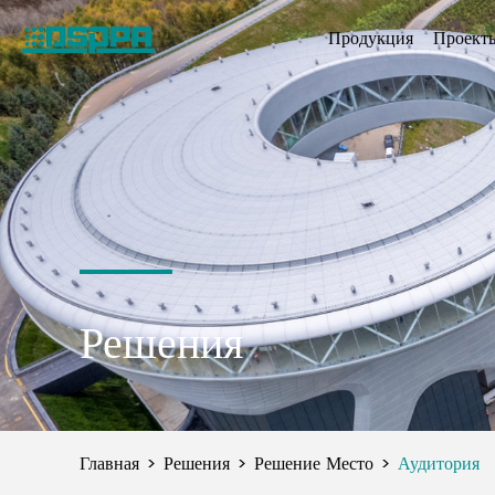
Продукция
Проект
Решения
Главная
Решения
Решение Место
Аудитория