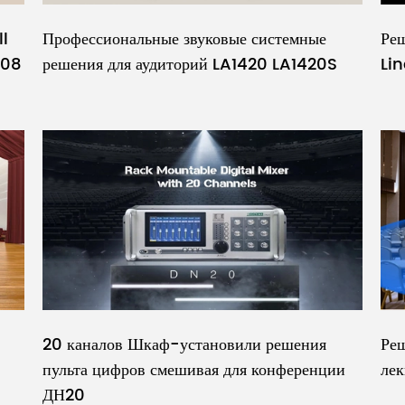
ll
Профессиональные звуковые системные
Реш
608
решения для аудиторий LA1420 LA1420S
Li
20 каналов Шкаф-установили решения
Реш
пульта цифров смешивая для конференции
лек
ДН20