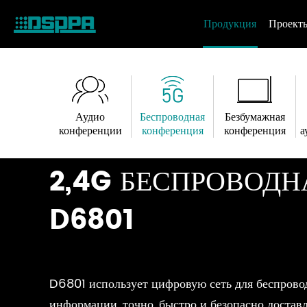
Продукция
Проект
Аудио
Беспроводная
Безбумажная
конференции
конференция
конференция
а
2,4G БЕСПРОВОД
D6801
D6801 использует цифровую сеть для беспрово
информации, точно, быстро и безопасно достав