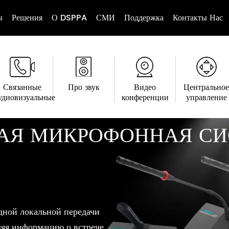
ы
Решения
О DSPPA
СМИ
Поддержка
Контакты Нас
Связанные
Про звук
Видео
Центральное
удиовизуальные
конференции
управление
НАЯ МИКРОФОННАЯ С
дной локальной передачи
ляя информацию о встрече