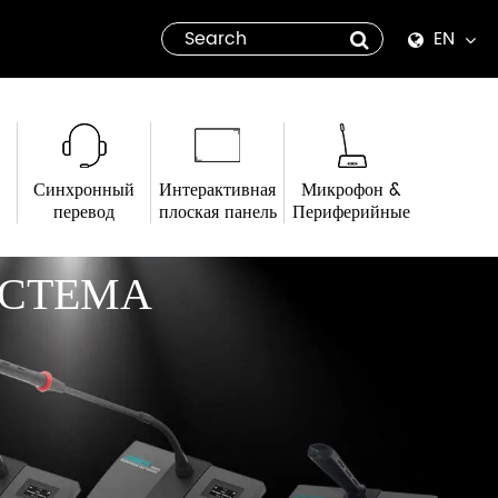
EN
English
Español
Синхронный
Интерактивная
Микрофон &
italiano
перевод
плоская панель
Периферийные
русский
ИСТЕМА
العربية
tiếng việt
Pilipino
ไทย