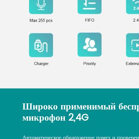
Широко применимый бесп
микрофон 2,4G
Автоматическое обнаружение помех и проверен