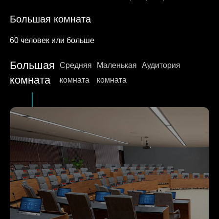
Большая комната
60 человек или больше
Средняя комната
Маленькая комната
Аудитория
Большая
Средняя
Маленькая
Аудитория
20-60 человек
20 человек или меньше
100-500 человек
комната
комната
комната