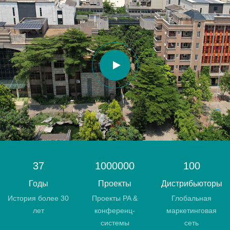
37
1000000
100
Годы
Проекты
Дистрибьюторы
История более 30
Проекты PA &
Глобальная
лет
конференц-
маркетинговая
системы
сеть