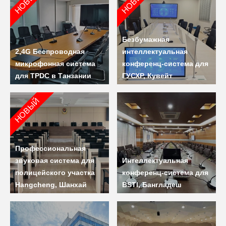
НОВЫЙ
НОВЫЙ
Безбумажная
2,4G Беспроводная
интеллектуальная
микрофонная система
конференц-система для
для TPDC в Танзании
ГУСХР, Кувейт
НОВЫЙ
Профессиональная
звуковая система для
Интеллектуальная
полицейского участка
конференц-система для
Hangcheng, Шанхай
BSTI, Бангладеш