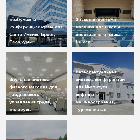
Безбумажная
Звуковая система
конференц-система для
массива для школы
Санта Импикс Брест,
иностранного языка
Беларусь
Humen
Интеллектуальная
Звуковая система
система конференций
фазного массива для
для Института
Гродненского
нефтяного
управления труда,
машиностроения,
Беларусь
Туркменистан