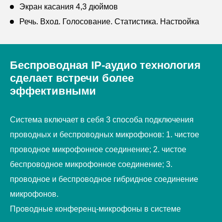
Экран касания 4,3 дюймов
Речь, Вход, Голосование, Статистика, Настройка
системы
Микрофон с паспортной табличкой
Беспроводная IP-аудио технология
Поддержка дистанционного управления
сделает встречи более
мобильной площадкой через Интернет
эффективными
Система включает в себя 3 способа подключения
проводных и беспроводных микрофонов: 1. чистое
проводное микрофонное соединение; 2. чистое
беспроводное микрофонное соединение; 3.
проводное и беспроводное гибридное соединение
микрофонов.
Проводные конференц-микрофоны в системе