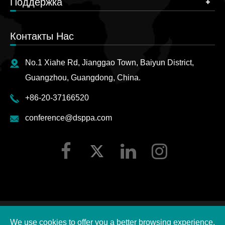
Поддержка
Контакты Нас
No.1 Xiahe Rd, Jianggao Town, Baiyun District,
Guangzhou, Guangdong, China.
+86-20-37166520
conference@dsppa.com
Авторские права ©
2026 Guangzhou DSPPA Audio Co.,
We use cookies to offer you a better browsing experience,