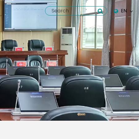
EN
English
Español
italiano
русский
العربية
tiếng việt
Pilipino
ไทย