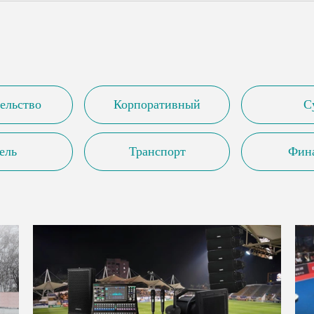
ельство
Корпоративный
С
ель
Транспорт
Фин