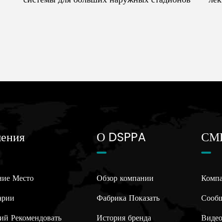
ения
О DSPPA
СМ
ние Место
Обзор компании
Компа
арии
Фабрика Показать
Сообщ
ий Рекомендовать
История бренда
Видео