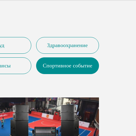
Malay
বাঙালি
уд
Здравоохранение
ансы
Спортивное событие