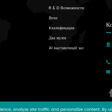
R & D Возможности
Вехи
К
Квалификация
Два музея
AI выставочный зал
nce, analyze site traffic and personalize content. By usi