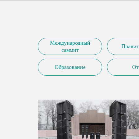
Международный
Правит
саммит
Образование
От