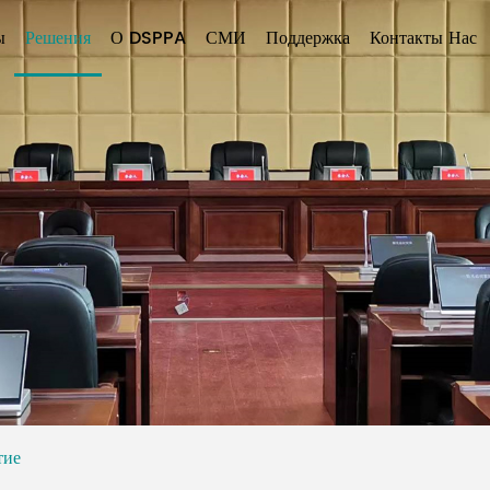
ы
Решения
О DSPPA
СМИ
Поддержка
Контакты Нас
тие