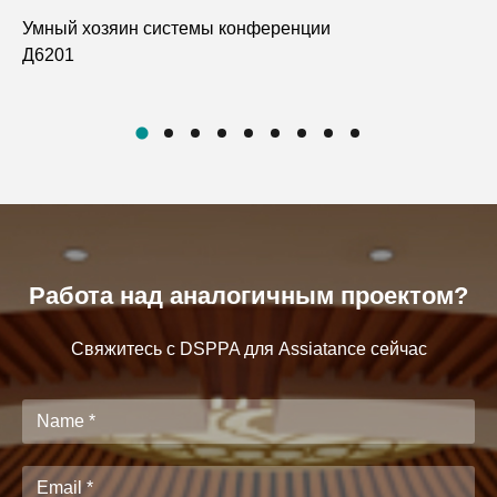
Умный хозяин системы конференции
По
Д6201
Ми
Д6
Работа над аналогичным проектом?
Свяжитесь с DSPPA для Assiatance сейчас