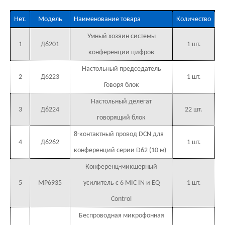
Нет.
Модель
Наименование товара
Количество
Умный хозяин системы
1
Д6201
1 шт.
конференции цифров
Настольный председатель
2
Д6223
1 шт.
Говоря блок
Настольный делегат
3
Д6224
22 шт.
говорящий блок
8-контактный провод DCN для
4
Д6262
1 шт.
конференций серии D62 (10 м)
Конференц-микшерный
5
MP6935
усилитель с 6 MIC IN и EQ
1 шт.
Control
Беспроводная микрофонная