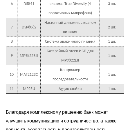
6
D5841
система True Diversity (4
3 шт.
портативных микрофона)
Настенный динамик с краном
7
DSP8062
2 шт.
питания
8
Система аварийного питания
1 шт.
Батарейный отсек ИБП для
9
MP9822BII
1 шт.
MP9822EII
Контроллер
10
МАГ2123С
1 шт.
последовательности
11
MP25U
Аудио стойки
1 шт.
Благодаря комплексному решению банк может
улучшить коммуникацию и сотрудничество, а также
повысить безопасность и производительность