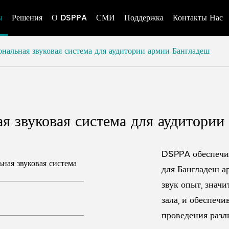
ы
Решения
О DSPPA
СМИ
Поддержка
Контакты Нас
нальная звуковая система для аудитории армии Бангладеш
я звуковая система для аудитории
DSPPA обеспечи
ная звуковая система
для Бангладеш а
звук опыт, знач
зала, и обеспеч
проведения разл