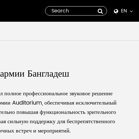
EN
English
Español
italiano
 армии Бангладеш
русский
العربية
л полное профессиональное звуковое решение
рмии Auditorium, обеспечивая исключительный
tiếng việt
ительно повышая функциональность зрительного
ивая сильную поддержку для беспрепятственного
Pilipino
ичных встреч и мероприятий.
ไทย