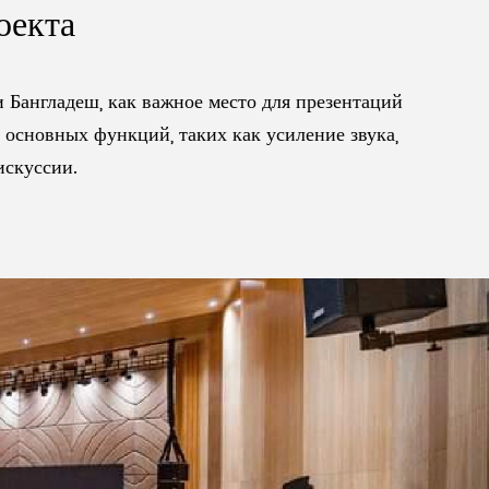
оекта
Malay
 Бангладеш, как важное место для презентаций
বাঙালি
т основных функций, таких как усиление звука,
искуссии.