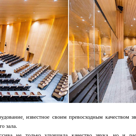
удование, известное своим превосходным качеством зв
о зала.
ссива не только улучшила качество звука, но и рас