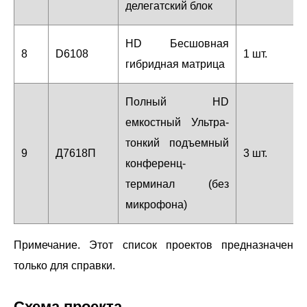
делегатский блок
HD Бесшовная
8
D6108
1 шт.
гибридная матрица
Полный HD
емкостный Ультра-
тонкий подъемный
9
Д7618П
3 шт.
конференц-
терминал (без
микрофона)
Примечание. Этот список проектов предназначен
только для справки.
Схема проекта