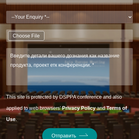
Choose File
This site is protected by DSPPA conference and also
applied to web browsers'
Privacy Policy
and
Terms of
Use
.
Отправить