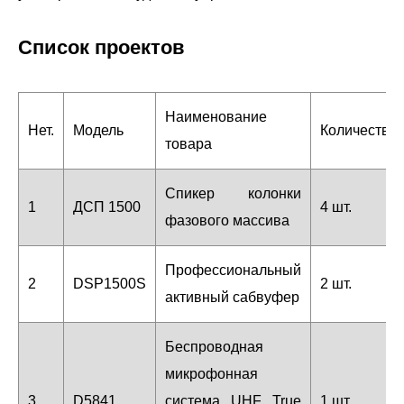
Список проектов
Наименование
Нет.
Модель
Количество
товара
Спикер колонки
1
ДСП 1500
4 шт.
фазового массива
Профессиональный
2
DSP1500S
2 шт.
активный сабвуфер
Беспроводная
микрофонная
3
D5841
система UHF True
1 шт.