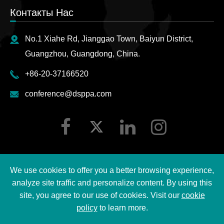
Контакты Нас
No.1 Xiahe Rd, Jianggao Town, Baiyun District,
Guangzhou, Guangdong, China.
+86-20-37166520
conference@dsppa.com
We use cookies to offer you a better browsing experience,
analyze site traffic and personalize content. By using this
Авторские права ©
2026 Guangzhou DSPPA Audio Co.,
site, you agree to our use of cookies. Visit our
cookie
Ltd.
Все права защищены.
policy
to learn more.
Карта сайта
|