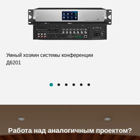
Умный хозяин системы конференции
По
Д6201
Ми
Д6
Работа над аналогичным проектом?